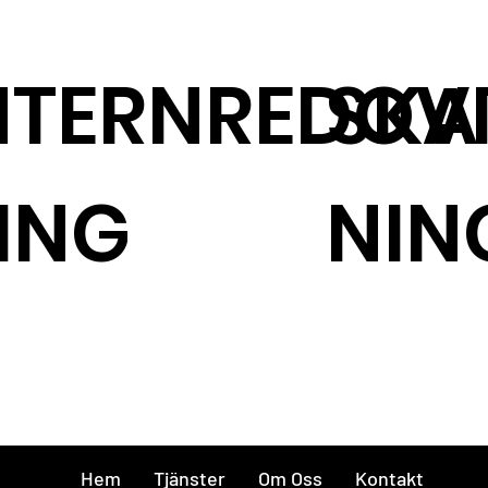
NTERNREDOV
SKA
ING
NIN
Hem
Tjänster
Om Oss
Kontakt